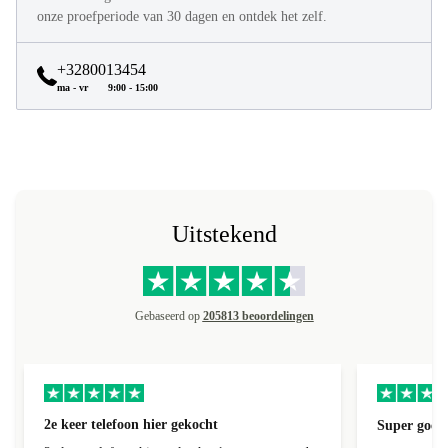
onze proefperiode van 30 dagen en ontdek het zelf.
+3280013454
ma - vr
9:00 - 15:00
Uitstekend
Gebaseerd op
205813 beoordelingen
2e keer telefoon hier gekocht
Super goede