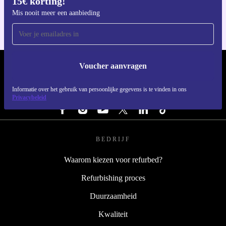
15€ korting!
Voor iOS en Android
Mis nooit meer een aanbieding
Voucher aanvragen
REFURBED NEDERLAND - RETHINK NEW.
Informatie over het gebruik van persoonlijke gegevens is te vinden in ons
VOLG ONS
Privacybeleid
BEDRIJF
Waarom kiezen voor refurbed?
Refurbishing proces
Duurzaamheid
Kwaliteit