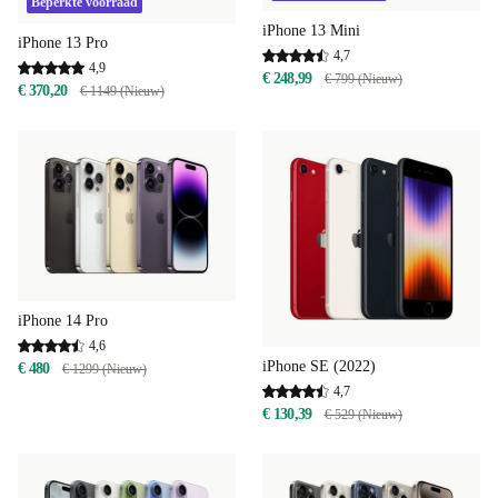
Beperkte voorraad
iPhone 13 Mini
iPhone 13 Pro
4,7
4,9
€ 248,99
€ 799 (Nieuw)
€ 370,20
€ 1149 (Nieuw)
iPhone 14 Pro
4,6
iPhone SE (2022)
€ 480
€ 1299 (Nieuw)
4,7
€ 130,39
€ 529 (Nieuw)