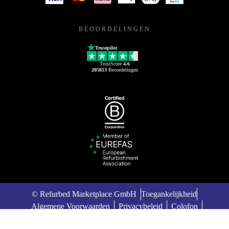
BEOORDELINGEN
Trustpilot
TrustScore
4.6
205813
Beoordelingen
© Refurbed Marketplace GmbH
Toegankelijkheid
Algemene Voorwaarden
Privacybeleid
Colofon
Legal Notices
European Data Act
Cookie Policy