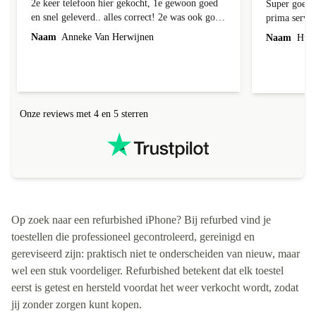
2e keer telefoon hier gekocht, 1e gewoon goed
Super goede 
en snel geleverd.. alles correct! 2e was ook goed
prima servic
geleverd en alles erbij, 1e week bij foto's liep er
Naam
Anneke Van Herwijnen
Naam
Hub 
een streep doorheen! Kon ik terug sturen nadat
ik contact heb gehad, was niet te repareren en ik
kreeg netjes een andere toegestuurd! Netjes
allemaal geregeld! Netjes altijd een correct
antwoord gekregen!
Onze reviews met 4 en 5 sterren
Op zoek naar een refurbished iPhone? Bij refurbed vind je
toestellen die professioneel gecontroleerd, gereinigd en
gereviseerd zijn: praktisch niet te onderscheiden van nieuw, maar
wel een stuk voordeliger. Refurbished betekent dat elk toestel
eerst is getest en hersteld voordat het weer verkocht wordt, zodat
jij zonder zorgen kunt kopen.