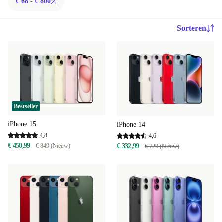
€ 68 - € 800
Sorteren
Bestseller
iPhone 15
iPhone 14
4,8
4,6
€ 450,99
€ 849 (Nieuw)
€ 332,99
€ 729 (Nieuw)