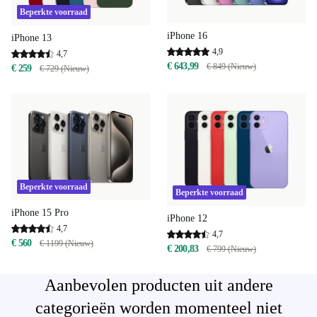
Beperkte voorraad
iPhone 16
iPhone 13
4,9
4,7
€ 643,99
€ 849 (Nieuw)
€ 259
€ 729 (Nieuw)
Beperkte voorraad
Beperkte voorraad
iPhone 15 Pro
iPhone 12
4,7
4,7
€ 560
€ 1199 (Nieuw)
€ 200,83
€ 799 (Nieuw)
Aanbevolen producten uit andere
categorieën worden momenteel niet