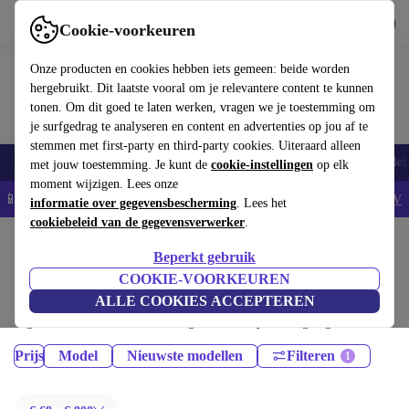
Download de app
Downloaden
Cookie-voorkeuren
Gebruik refurbed snel en eenvoudig
Onze producten en cookies hebben iets gemeen: beide worden
hergebruikt. Dit laatste vooral om je relevantere content te kunnen
tonen. Om dit goed te laten werken, vragen we je toestemming om
je surfgedrag te analyseren en content en advertenties op jou af te
stemmen met first-party en third-party cookies. Uiteraard alleen
Smartphones
Laptops
Tablets
Smartwatches
Accessoires
Koptelef
met jouw toestemming. Je kunt de
cookie-instellingen
op elk
moment wijzigen. Lees onze
📱5% EXTRA korting op alle iPhones – Code: IPHONEDEAL -
AV
informatie over gegevensbescherming
. Lees het
cookiebeleid van de gegevensverwerker
.
Home
Producten
Smartphones
Beperkt gebruik
iPhones:
COOKIE-VOORKEUREN
ALLE COOKIES ACCEPTEREN
Gecertificeerd refurbished iPhones onder 800€ – bespaar tot 40%. 30
dagen retourrecht & 12 maanden garantie. Shop vandaag nog duurzaam!
Prijs
Model
Nieuwste modellen
Filteren