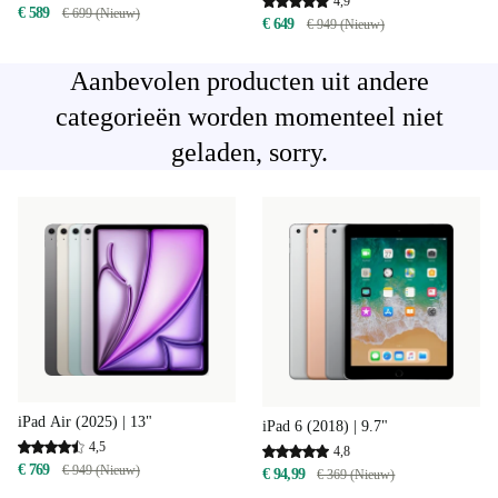
4,9
€ 589
€ 699 (Nieuw)
€ 649
€ 949 (Nieuw)
Aanbevolen producten uit andere
categorieën worden momenteel niet
geladen, sorry.
iPad Air (2025) | 13"
iPad 6 (2018) | 9.7"
4,5
4,8
€ 769
€ 949 (Nieuw)
€ 94,99
€ 369 (Nieuw)