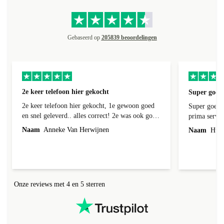
Gebaseerd op
205839 beoordelingen
2e keer telefoon hier gekocht
Super goede
2e keer telefoon hier gekocht, 1e gewoon goed
Super goede 
en snel geleverd.. alles correct! 2e was ook goed
prima servic
geleverd en alles erbij, 1e week bij foto's liep er
Naam
Anneke Van Herwijnen
Naam
Hub 
een streep doorheen! Kon ik terug sturen nadat
ik contact heb gehad, was niet te repareren en ik
kreeg netjes een andere toegestuurd! Netjes
allemaal geregeld! Netjes altijd een correct
antwoord gekregen!
Onze reviews met 4 en 5 sterren