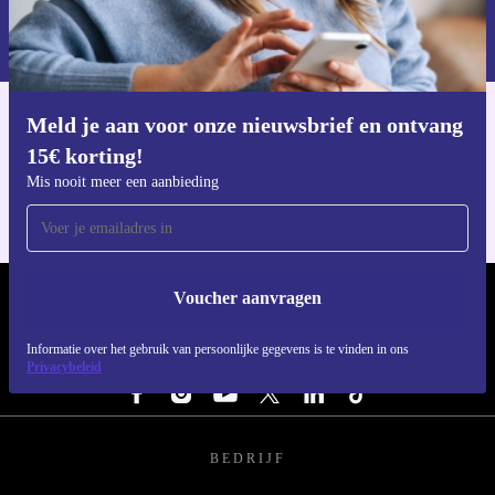
Informatie over het gebruik van persoonsgegevens vind je in ons
privacybeleid
.
Meld je aan voor onze nieuwsbrief en ontvang
Download de refurbed app
15€ korting!
Voor iOS en Android
Mis nooit meer een aanbieding
Voucher aanvragen
REFURBED NEDERLAND - RETHINK NEW.
Informatie over het gebruik van persoonlijke gegevens is te vinden in ons
VOLG ONS
Privacybeleid
BEDRIJF