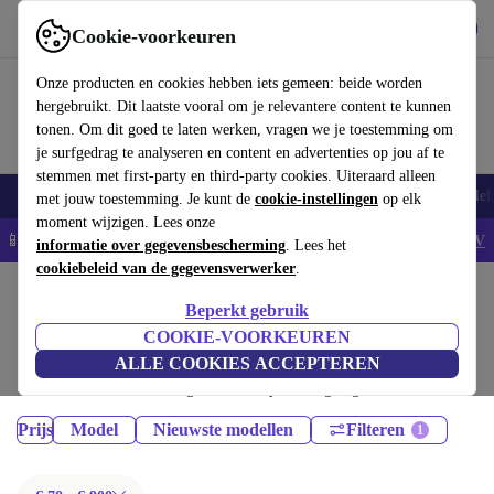
Download de app
Downloaden
Cookie-voorkeuren
Gebruik refurbed snel en eenvoudig
Onze producten en cookies hebben iets gemeen: beide worden
hergebruikt. Dit laatste vooral om je relevantere content te kunnen
tonen. Om dit goed te laten werken, vragen we je toestemming om
je surfgedrag te analyseren en content en advertenties op jou af te
stemmen met first-party en third-party cookies. Uiteraard alleen
Smartphones
Laptops
Tablets
Smartwatches
Accessoires
Koptelef
met jouw toestemming. Je kunt de
cookie-instellingen
op elk
moment wijzigen. Lees onze
📱5% EXTRA korting op alle iPhones – Code: IPHONEDEAL -
AV
informatie over gegevensbescherming
. Lees het
cookiebeleid van de gegevensverwerker
.
Home
Producten
Tablets
Beperkt gebruik
iPads:
COOKIE-VOORKEUREN
ALLE COOKIES ACCEPTEREN
Gecertificeerd refurbished iPads onder 900€ – bespaar tot 40%. 30 dagen
retourrecht & 12 maanden garantie. Shop vandaag nog duurzaam!
Prijs
Model
Nieuwste modellen
Filteren