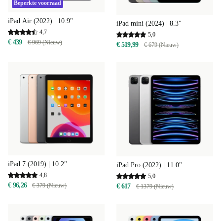
Beperkte voorraad
iPad Air (2022) | 10.9"
iPad mini (2024) | 8.3"
4,7
5,0
€ 439
€ 969 (Nieuw)
€ 519,99
€ 679 (Nieuw)
iPad 7 (2019) | 10.2"
iPad Pro (2022) | 11.0"
4,8
5,0
€ 96,26
€ 379 (Nieuw)
€ 617
€ 1379 (Nieuw)