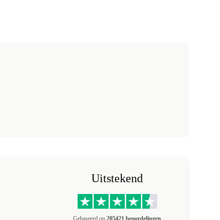
Uitstekend
Gebaseerd op
205421 beoordelingen