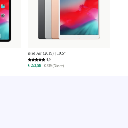
iPad Air (2019) | 10.5"
4,9
€ 223,56
€ 859 (Nieuw)