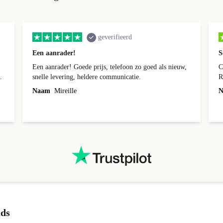
geverifieerd
Een aanrader!
S
Een aanrader! Goede prijs, telefoon zo goed als nieuw,
C
k
snelle levering, heldere communicatie.
R
n
Naam
Mireille
N
t
.
t
ads