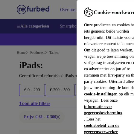
Over ons
Verkopen
Support
Cookie-voorkeur
Onze producten en cookies h
Alle categorieën
Smartphones
Laptops
Tablets
Sm
iets gemeen: beide worden
hergebruikt. Dit laatste voor
relevantere content te kunnen
Om dit goed te laten werken,
Home
Producten
Tablets
vragen we je toestemming om
iPads:
surfgedrag te analyseren en c
en advertenties op jou af te
stemmen met first-party en th
Gecertificeerd refurbished iPads onder 300€ – bespaar tot 40%. 3
party cookies. Uiteraard alle
jouw toestemming. Je kunt d
€ 0 - 200
€ 200 - 500
€ 500 - 700
€ 700 - 900
cookie-instellingen
op elk m
wijzigen. Lees onze
Toon alle filters
informatie over
gegevensbescherming
Prijs: € 61 - € 300
. Lees het
cookiebeleid van de
gegevensverwerker