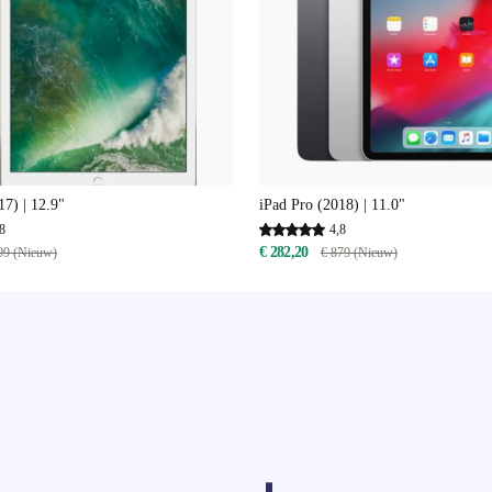
17) | 12.9"
iPad Pro (2018) | 11.0"
8
4,8
€ 282,20
99 (Nieuw)
€ 879 (Nieuw)