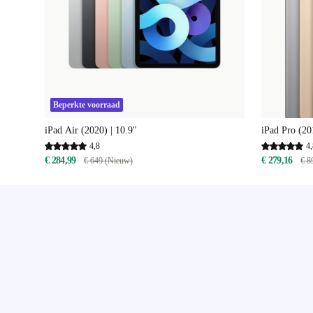
Beperkte voorraad
iPad Air (2020) | 10.9"
iPad Pro (20
4,8
4,
€ 284,99
€ 279,16
€ 649 (Nieuw)
€ 8