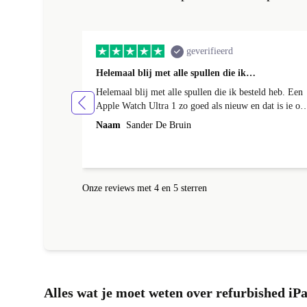
geverifieerd
Helemaal blij met alle spullen die ik…
Helemaal blij met alle spullen die ik besteld heb. Een
Apple Watch Ultra 1 zo goed als nieuw en dat is ie oo
echt. Batterij helemaal in orde en de behuizing had ee
Naam
Sander De Bruin
klein krasje maarja daar bespaar ik wel ruim 300euro
op met een nieuw exemplaar en wie zie dat nou, ik nie
hoor. En met de AirPods Pro 2 ook helemaal happy.
Werken perfect en je zou ze bijna niet kunnen
Onze reviews met 4 en 5 sterren
onderscheiden van een gloednieuwe uit de verpakking
Ik kom graag terug bij jullie voor andere gadgets eerst
maar weer even sparen. Ik raad het iedereen aan.
Nogmaals top geregeld bij refurbed. Vriendelijke groe
Sander
Alles wat je moet weten over refurbished iP