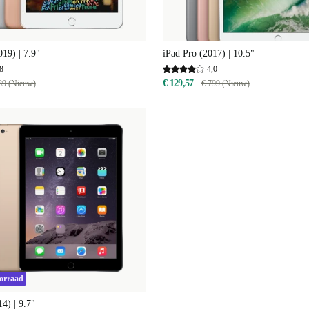
019) | 7.9"
iPad Pro (2017) | 10.5"
8
4,0
€ 129,57
89 (Nieuw)
€ 799 (Nieuw)
oorraad
4) | 9.7"