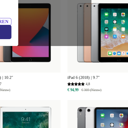
REN
) | 10.2"
iPad 6 (2018) | 9.7"
7
4,8
€ 94,99
(Nieuw)
€ 369 (Nieuw)