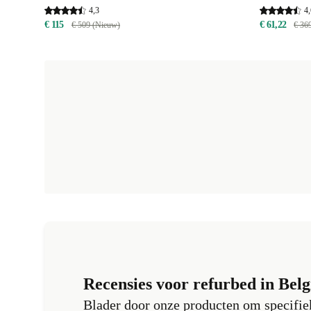
4,3
4,
€ 115
€ 61,22
€ 509 (Nieuw)
€ 36
Recensies voor refurbed in Belg
Blader door onze producten om specifiek