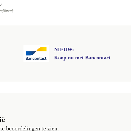
6
9 (Nieuw)
NIEUW:
Koop nu met Bancontact
ië
e beoordelingen te zien.