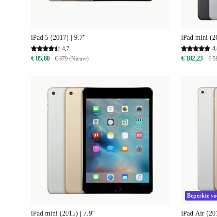
iPad 5 (2017) | 9.7"
iPad mini (2
4,7
4,
€ 85,80
€ 182,23
€ 379 (Nieuw)
€ 5
Beperkte v
iPad mini (2015) | 7.9"
iPad Air (201