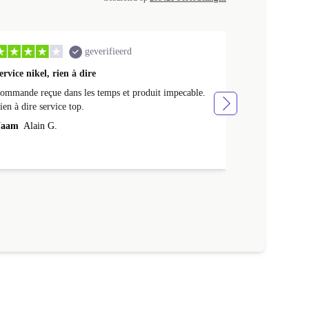
geverifieerd
ervice nikel, rien à dire
Mooi product 
ommande reçue dans les temps et produit impecable.
Mooi product en
ien à dire service top.
Naam
Wilhel
aam
Alain G.