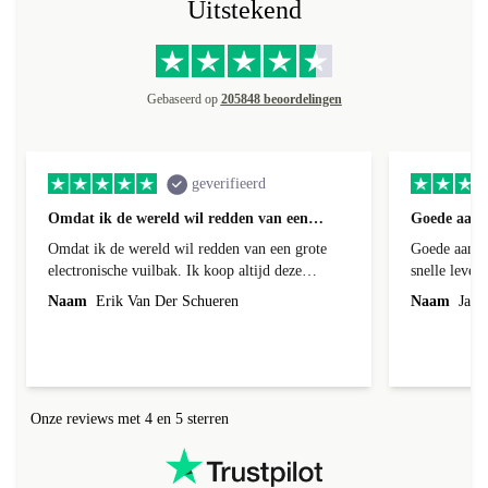
Uitstekend
Gebaseerd op
205848 beoordelingen
geverifieerd
Omdat ik de wereld wil redden van een…
Goede aanb
Omdat ik de wereld wil redden van een grote
Goede aanbi
electronische vuilbak. Ik koop altijd deze
snelle leveri
toestellen omdat het 1 geld bespaard en de
Naam
Erik Van Der Schueren
Naam
Jack 
producten heel goed werken.
Onze reviews met 4 en 5 sterren