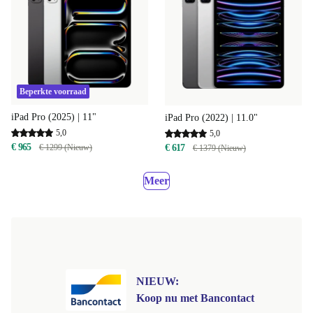
Beperkte voorraad
iPad Pro (2025) | 11"
iPad Pro (2022) | 11.0"
5,0
5,0
€ 965
€ 617
€ 1299 (Nieuw)
€ 1379 (Nieuw)
Meer
NIEUW:
Koop nu met Bancontact