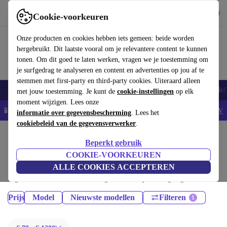
Download de app
Downloaden
Cookie-voorkeuren
Gebruik refurbed snel en eenvoudig
Onze producten en cookies hebben iets gemeen: beide worden
hergebruikt. Dit laatste vooral om je relevantere content te kunnen
tonen. Om dit goed te laten werken, vragen we je toestemming om
je surfgedrag te analyseren en content en advertenties op jou af te
stemmen met first-party en third-party cookies. Uiteraard alleen
Smartphones
Laptops
Tablets
Smartwatches
Accessoires
Koptelef
met jouw toestemming. Je kunt de
cookie-instellingen
op elk
moment wijzigen. Lees onze
📱5% EXTRA korting op alle iPhones – Code: IPHONEDEAL -
AV
informatie over gegevensbescherming
. Lees het
cookiebeleid van de gegevensverwerker
.
Home
Producten
Tablets
Beperkt gebruik
iPads:
COOKIE-VOORKEUREN
ALLE COOKIES ACCEPTEREN
Gecertificeerd refurbished iPads onder 1200€ – bespaar tot 40%. 30
dagen retourrecht & 12 maanden garantie. Shop vandaag nog duurzaam!
Prijs
Model
Nieuwste modellen
Filteren