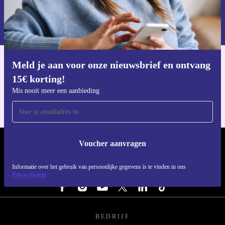
Voucher aanvragen
Informatie over het gebruik van persoonsgegevens vind je in ons
privacybeleid
.
Meld je aan voor onze nieuwsbrief en ontvang
Download de refurbed app
15€ korting!
Voor iOS en Android
Mis nooit meer een aanbieding
Voucher aanvragen
REFURBED NEDERLAND - RETHINK NEW.
Informatie over het gebruik van persoonlijke gegevens is te vinden in ons
VOLG ONS
Privacybeleid
BEDRIJF