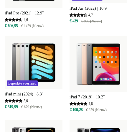
iPad Air (2022) | 10.9"
iPad Pro (2021) | 12.9"
4,7
4,6
€ 439
€ 969 (Nieuw)
€ 606,95
€ 1479 (Nieuw)
Beperkte voorraad
iPad mini (2024) | 8.3"
iPad 7 (2019) | 10.2"
5,0
4,8
€ 519,99
€ 679 (Nieuw)
€ 100,28
€ 379 (Nieuw)