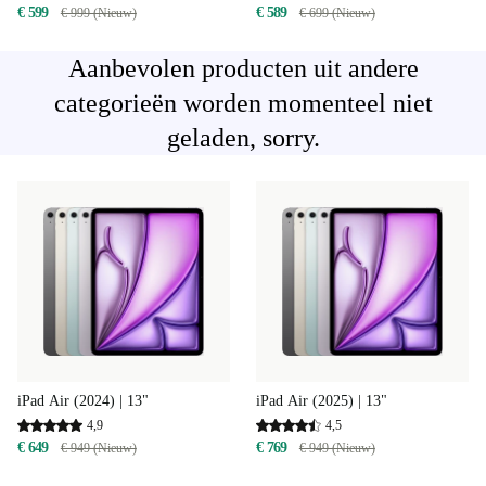
€ 599
€ 589
€ 999 (Nieuw)
€ 699 (Nieuw)
Aanbevolen producten uit andere
categorieën worden momenteel niet
geladen, sorry.
iPad Air (2024) | 13"
iPad Air (2025) | 13"
4,9
4,5
€ 649
€ 769
€ 949 (Nieuw)
€ 949 (Nieuw)