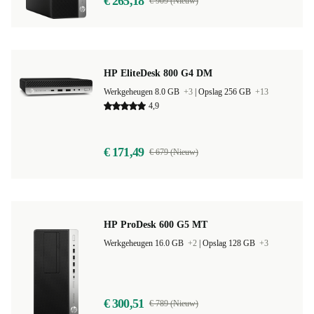
€ 265,18
€ 909 (Nieuw)
HP EliteDesk 800 G4 DM
Werkgeheugen 8.0 GB
+3
|
Opslag 256 GB
+13
4,9
€ 171,49
€ 679 (Nieuw)
HP ProDesk 600 G5 MT
Werkgeheugen 16.0 GB
+2
|
Opslag 128 GB
+3
€ 300,51
€ 789 (Nieuw)