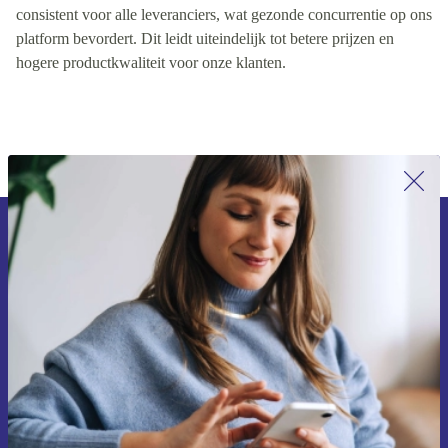
kwaliteitsreputatie van de leverancier. Deze rangschikking is
consistent voor alle leveranciers, wat gezonde concurrentie op ons
platform bevordert. Dit leidt uiteindelijk tot betere prijzen en
hogere productkwaliteit voor onze klanten.
Meld je aan voor onze nieuwsbrief en
ontvang €15 korting!
Mis nooit meer een aanbieding.
Voucher aanvragen
Informatie over het gebruik van persoonsgegevens vind je in ons