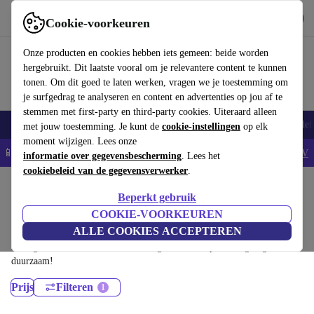
Download de app
Downloaden
Cookie-voorkeuren
Gebruik refurbed snel en eenvoudig
Onze producten en cookies hebben iets gemeen: beide worden
hergebruikt. Dit laatste vooral om je relevantere content te kunnen
tonen. Om dit goed te laten werken, vragen we je toestemming om
je surfgedrag te analyseren en content en advertenties op jou af te
stemmen met first-party en third-party cookies. Uiteraard alleen
Smartphones
Laptops
Tablets
Smartwatches
Accessoires
Koptelef
met jouw toestemming. Je kunt de
cookie-instellingen
op elk
moment wijzigen. Lees onze
📱5% EXTRA korting op alle iPhones – Code: IPHONEDEAL -
AV
informatie over gegevensbescherming
. Lees het
cookiebeleid van de gegevensverwerker
.
Home
Producten
Desktop pc's
Beperkt gebruik
HP Desktops:
COOKIE-VOORKEUREN
ALLE COOKIES ACCEPTEREN
Gecertificeerd refurbished HP Desktops onder 3000€ – bespaar tot 40%.
30 dagen retourrecht & 12 maanden garantie. Shop vandaag nog
duurzaam!
Prijs
Filteren