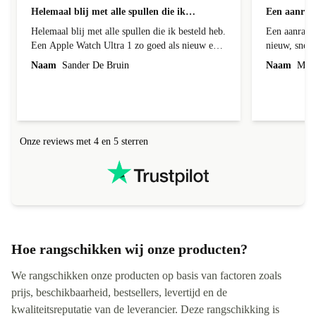
geverifieerd
Helemaal blij met alle spullen die ik…
Een aanrad
Helemaal blij met alle spullen die ik besteld heb.
Een aanrader
Een Apple Watch Ultra 1 zo goed als nieuw en
nieuw, snell
dat is ie ook echt. Batterij helemaal in orde en
Naam
Sander De Bruin
Naam
Mirei
de behuizing had een klein krasje maarja daar
bespaar ik wel ruim 300euro op met een nieuw
exemplaar en wie zie dat nou, ik niet hoor. En
met de AirPods Pro 2 ook helemaal happy.
Werken perfect en je zou ze bijna niet kunnen
Onze reviews met 4 en 5 sterren
onderscheiden van een gloednieuwe uit de
verpakking. Ik kom graag terug bij jullie voor
andere gadgets eerst maar weer even sparen. Ik
raad het iedereen aan. Nogmaals top geregeld bij
refurbed. Vriendelijke groet Sander
Hoe rangschikken wij onze producten?
We rangschikken onze producten op basis van factoren zoals
prijs, beschikbaarheid, bestsellers, levertijd en de