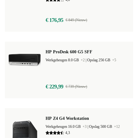
Werkgeheugen 8.0 GB
+3
|
Opslag 128 GB
+13
4,0
€ 176,95
€ 849 (Nieuw)
HP ProDesk 600 G5 SFF
Werkgeheugen 8.0 GB
+2
|
Opslag 256 GB
+5
€ 229,99
€ 739 (Nieuw)
HP Z4 G4 Workstation
Werkgeheugen 16.0 GB
+3
|
Opslag 500 GB
+12