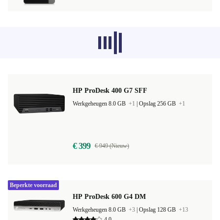
Aanbevolen producten uit andere
categorieën worden momenteel niet
geladen, sorry.
HP ProDesk 400 G7 SFF
Werkgeheugen 8.0 GB
+1
|
Opslag 256 GB
+1
€ 399
€ 949 (Nieuw)
Beperkte voorraad
HP ProDesk 600 G4 DM