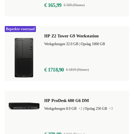
€ 165,99
€ 599 (Nieuw)
Beperkte voorraad
HP Z2 Tower G9 Workstation
Werkgeheugen 32.0 GB |
Opslag 1000 GB
€ 1718,90
€ 1819 (Nieuw)
HP ProDesk 600 G6 DM
Werkgeheugen 8.0 GB
+2
|
Opslag 256 GB
+3