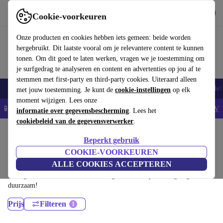
Download de app
Downloaden
Cookie-voorkeuren
Gebruik refurbed snel en eenvoudig
Onze producten en cookies hebben iets gemeen: beide worden
hergebruikt. Dit laatste vooral om je relevantere content te kunnen
tonen. Om dit goed te laten werken, vragen we je toestemming om
je surfgedrag te analyseren en content en advertenties op jou af te
stemmen met first-party en third-party cookies. Uiteraard alleen
Smartphones
Laptops
Tablets
Smartwatches
Accessoires
Koptelef
met jouw toestemming. Je kunt de
cookie-instellingen
op elk
moment wijzigen. Lees onze
📱5% EXTRA korting op alle iPhones – Code: IPHONEDEAL -
AV
informatie over gegevensbescherming
. Lees het
cookiebeleid van de gegevensverwerker
.
Home
Producten
Desktop pc's
Beperkt gebruik
HP Desktops:
COOKIE-VOORKEUREN
ALLE COOKIES ACCEPTEREN
Gecertificeerd refurbished HP Desktops onder 1200€ – bespaar tot 40%.
30 dagen retourrecht & 12 maanden garantie. Shop vandaag nog
duurzaam!
Prijs
Filteren