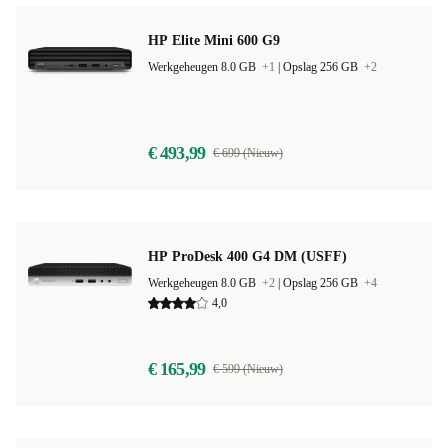
HP Elite Mini 600 G9
Werkgeheugen 8.0 GB
+1
|
Opslag 256 GB
+2
€ 493,99
€ 699 (Nieuw)
HP ProDesk 400 G4 DM (USFF)
Werkgeheugen 8.0 GB
+2
|
Opslag 256 GB
+4
4,0
€ 165,99
€ 599 (Nieuw)