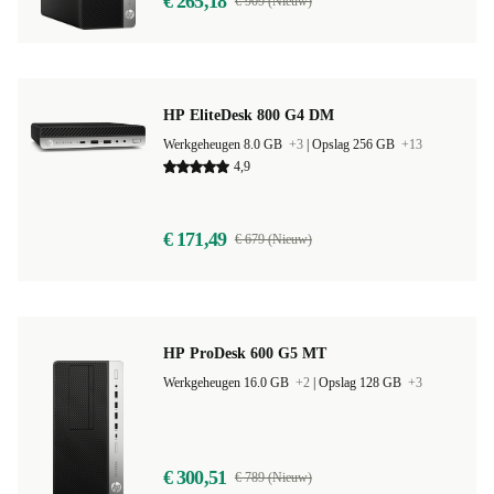
€ 265,18
€ 909 (Nieuw)
HP EliteDesk 800 G4 DM
Werkgeheugen 8.0 GB
+3
|
Opslag 256 GB
+13
4,9
€ 171,49
€ 679 (Nieuw)
HP ProDesk 600 G5 MT
Werkgeheugen 16.0 GB
+2
|
Opslag 128 GB
+3
€ 300,51
€ 789 (Nieuw)