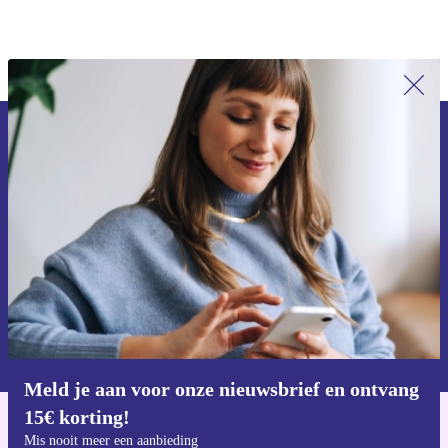
Meld je aan voor onze nieuwsbrief en
ontvang €15 korting!
Mis nooit meer een aanbieding.
Voucher aanvragen
Informatie over het gebruik van persoonsgegevens vind je in ons
privacybeleid
.
Meld je aan voor onze nieuwsbrief en ontvang
15€ korting!
Download de refurbed app
Mis nooit meer een aanbieding