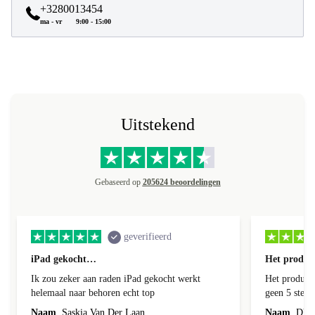
+3280013454
ma - vr
9:00 - 15:00
Uitstekend
Gebaseerd op
205624 beoordelingen
geverifieerd
iPad gekocht…
Het product
Ik zou zeker aan raden iPad gekocht werkt
Het product 
helemaal naar behoren echt top
geen 5 sterren geef is de onduidelijke
communicati
Naam
Saskia Van Der Laan
Naam
Dhr. 