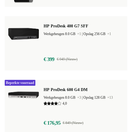
HP ProDesk 400 G7 SFF
Werkgeheugen 8.0 GB
+1
|
Opslag 256 GB
+1
€ 399
€ 949 (Nieuw)
Beperkte voorraad
HP ProDesk 600 G4 DM
Werkgeheugen 8.0 GB
+3
|
Opslag 128 GB
+13
4,0
€ 176,95
€ 849 (Nieuw)