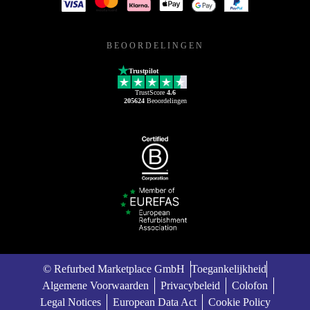
BEOORDELINGEN
Trustpilot
TrustScore
4.6
205624
Beoordelingen
© Refurbed Marketplace GmbH
Toegankelijkheid
Algemene Voorwaarden
Privacybeleid
Colofon
Legal Notices
European Data Act
Cookie Policy