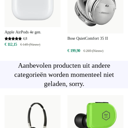
Apple AirPods 4e gen.
Bose QuietComfort 35 II
4,8
€ 112,15
€ 149 (Nieuw)
€ 199,90
€ 269 (Nieuw)
Aanbevolen producten uit andere
categorieën worden momenteel niet
geladen, sorry.