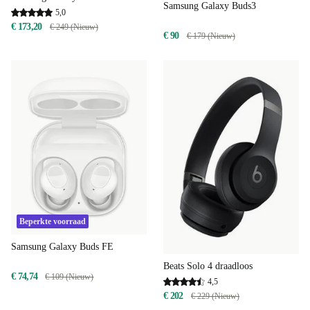
Samsung Galaxy Buds3
5,0
€ 173,20
€ 249 (Nieuw)
€ 90
€ 179 (Nieuw)
Beperkte voorraad
Samsung Galaxy Buds FE
Beats Solo 4 draadloos
€ 74,74
€ 109 (Nieuw)
4,5
€ 202
€ 229 (Nieuw)