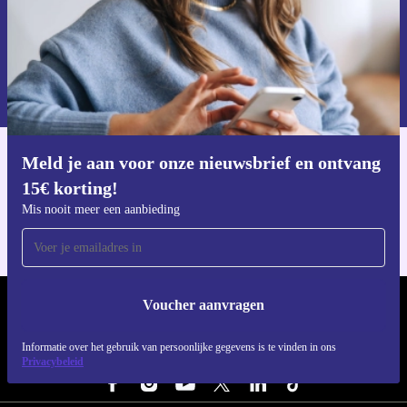
Voucher aanvragen
Informatie over het gebruik van persoonsgegevens vind je in ons
privacybeleid
.
Meld je aan voor onze nieuwsbrief en ontvang
Download de refurbed app
15€ korting!
Voor iOS en Android
Mis nooit meer een aanbieding
Voucher aanvragen
REFURBED BELGIË - RETHINK NEW.
Informatie over het gebruik van persoonlijke gegevens is te vinden in ons
VOLG ONS
Privacybeleid