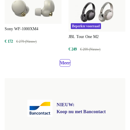
Beperkte voorraad
Sony WF-1000XM4
JBL Tour One M2
€ 172
€ 279 (Nieuw)
€ 249
€ 299 (Nieuw)
Meer
NIEUW:
Koop nu met Bancontact