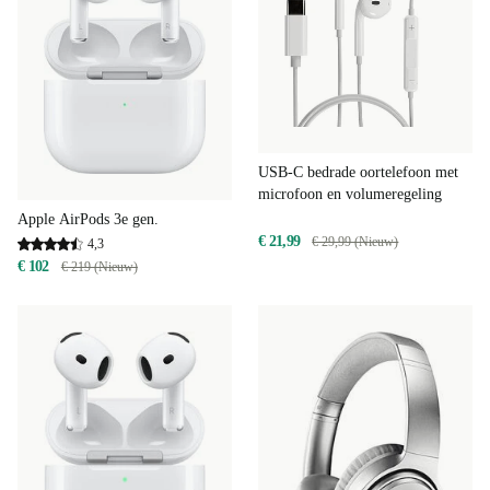
USB-C bedrade oortelefoon met
microfoon en volumeregeling
Apple AirPods 3e gen.
€ 21,99
€ 29,99 (Nieuw)
4,3
€ 102
€ 219 (Nieuw)