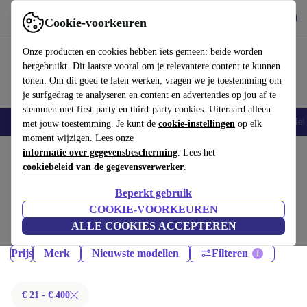
Download de app
Downloaden
Cookie-voorkeuren
Gebruik refurbed snel en eenvoudig
Onze producten en cookies hebben iets gemeen: beide worden
hergebruikt. Dit laatste vooral om je relevantere content te kunnen
tonen. Om dit goed te laten werken, vragen we je toestemming om
je surfgedrag te analyseren en content en advertenties op jou af te
stemmen met first-party en third-party cookies. Uiteraard alleen
Smartphones
Laptops
Tablets
Smartwatches
Accessoires
Koptelef
met jouw toestemming. Je kunt de
cookie-instellingen
op elk
moment wijzigen. Lees onze
Home
informatie over gegevensbescherming
Producten
Audio
. Lees het
cookiebeleid van de gegevensverwerker
.
Koptelefoons:
Beperkt gebruik
Gecertificeerd refurbished Koptelefoons onder 400€ – bespaar tot 40%.
COOKIE-VOORKEUREN
30 dagen retourrecht & 12 maanden garantie. Shop vandaag nog
ALLE COOKIES ACCEPTEREN
duurzaam!
Prijs
Merk
Nieuwste modellen
Filteren
€ 21 - € 400