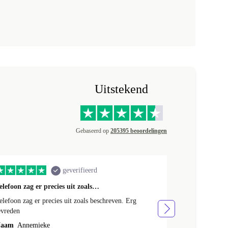
Uitstekend
Gebaseerd op
205395 beoordelingen
geverifieerd
elefoon zag er precies uit zoals…
Goed
elefoon zag er precies uit zoals beschreven. Erg
Snel verzonden,
evreden
Naam
Arine 
aam
Annemieke