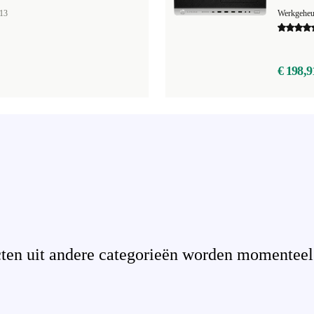
13
Werkgehe
€ 198,9
en uit andere categorieën worden momenteel n