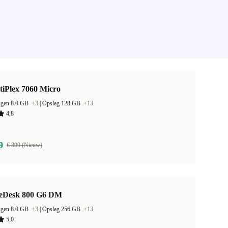
tiPlex 7060 Micro
ugen 8.0 GB
+3
|
Opslag 128 GB
+13
4,8
9
€ 899 (Nieuw)
teDesk 800 G6 DM
ugen 8.0 GB
+3
|
Opslag 256 GB
+13
5,0