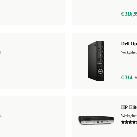
€ 316,9
Dell Op
1
Werkgehe
€ 314
€
HP Eli
4
Werkgehe