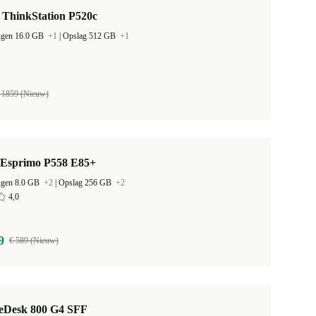
 ThinkStation P520c
ugen 16.0 GB
+1
|
Opslag 512 GB
+1
 1859 (Nieuw)
u Esprimo P558 E85+
ugen 8.0 GB
+2
|
Opslag 256 GB
+2
4,0
9
€ 589 (Nieuw)
teDesk 800 G4 SFF