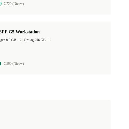
9
€ 729 (Nieuw)
SFF G5 Workstation
ugen 8.0 GB
+2
|
Opslag 256 GB
+1
1
€ 599 (Nieuw)