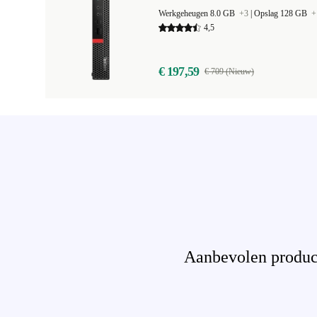
Werkgeheugen 8.0 GB
+3
|
Opslag 128 GB
+
4,5
€ 197,59
€ 709 (Nieuw)
Aanbevolen product