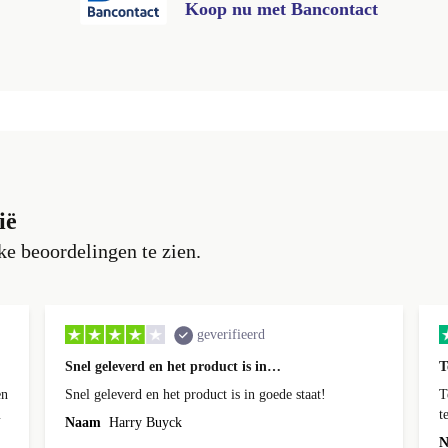
Koop nu met Bancontact
ië
e beoordelingen te zien.
geverifieerd
Snel geleverd en het product is in…
T
en
Snel geleverd en het product is in goede staat!
T
t
Naam
Harry Buyck
N