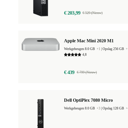
€ 203,99
€ 529 (Nieuw)
Apple Mac Mini 2020 M1
Werkgeheugen 8.0 GB
+1
|
Opslag 256 GB
+
4,8
€ 439
€ 799 (Nieuw)
Dell OptiPlex 7080 Micro
Werkgeheugen 8.0 GB
+3
|
Opslag 128 GB
+