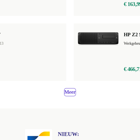
€ 163,9
F
HP Z2 
13
Werkgehe
€ 466,7
Meer
NIEUW: