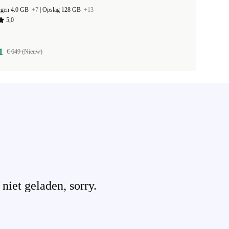
ugen 4.0 GB
+7
|
Opslag 128 GB
+13
5,0
1
€ 649 (Nieuw)
iet geladen, sorry.