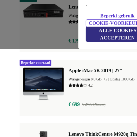
.
Lenovo ThinkCentre M720q Tin
Beperkt gebruik
Werkgeheugen 8.0 GB
+3
|
Opslag 128 GB
+
4,7
COOKIE-VOORKEU
ALLE COOKIES
ACCEPTEREN
€ 179,49
€ 619 (Nieuw)
Beperkte voorraad
Apple iMac 5K 2019 | 27"
Werkgeheugen 8.0 GB
+2
|
Opslag 1000 GB
4,2
€ 699
€ 2479 (Nieuw)
Lenovo ThinkCentre M920q Tin