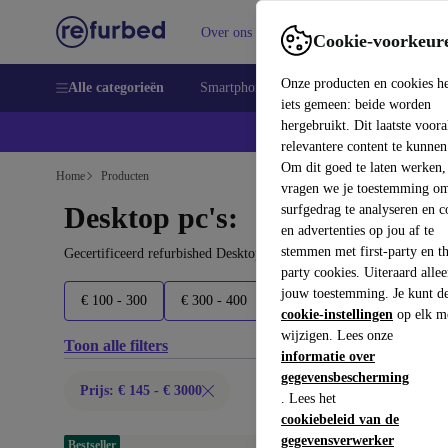
Over ons
Verkopen
Support
Cookie-voorkeur
Onze producten en cookies h
Alle categorieën
Smartphones
Laptops
Tablets
Sm
iets gemeen: beide worden
hergebruikt. Dit laatste voor
relevantere content te kunnen
Om dit goed te laten werken,
Home
Producten
vragen we je toestemming om
Desktop pc's:
surfgedrag te analyseren en c
en advertenties op jou af te
stemmen met first-party en th
Gecertificeerd refurbished Desktop pc's onder 3000€ – bespaar to
party cookies. Uiteraard alle
jouw toestemming. Je kunt d
€ 100 - 300
€ 300 - 400
€ 400 - 500
€ 500 - 600
cookie-instellingen
op elk m
wijzigen. Lees onze
Toon alle filters
informatie over
gegevensbescherming
Prijs: € 145 - € 3000
. Lees het
cookiebeleid van de
gegevensverwerker
Bestseller