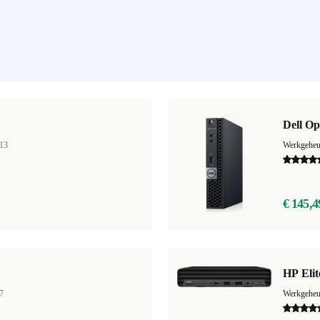
Dell Op
13
Werkgehe
€ 145,4
HP Eli
7
Werkgehe