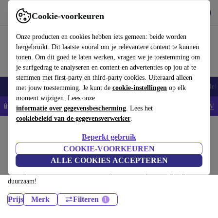
Download de app
Downloaden
Cookie-voorkeuren
Gebruik refurbed snel en eenvoudig
Onze producten en cookies hebben iets gemeen: beide worden
hergebruikt. Dit laatste vooral om je relevantere content te kunnen
tonen. Om dit goed te laten werken, vragen we je toestemming om
je surfgedrag te analyseren en content en advertenties op jou af te
stemmen met first-party en third-party cookies. Uiteraard alleen
Smartphones
Laptops
Tablets
Smartwatches
Accessoires
Koptelef
met jouw toestemming. Je kunt de
cookie-instellingen
op elk
moment wijzigen. Lees onze
📱5% EXTRA korting op alle iPhones – Code: IPHONEDEAL -
AV
informatie over gegevensbescherming
. Lees het
cookiebeleid van de gegevensverwerker
.
Home
Producten
Beperkt gebruik
Desktop pc's:
COOKIE-VOORKEUREN
ALLE COOKIES ACCEPTEREN
Gecertificeerd refurbished Desktop pc's onder 2300€ – bespaar tot 40%.
30 dagen retourrecht & 12 maanden garantie. Shop vandaag nog
duurzaam!
Prijs
Merk
Filteren