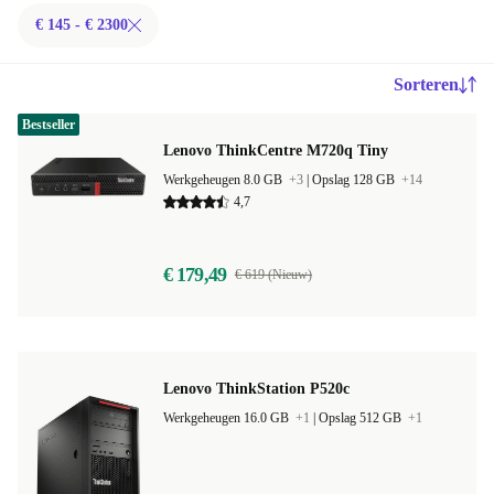
€ 145 - € 2300
Sorteren
Bestseller
Lenovo ThinkCentre M720q Tiny
Werkgeheugen 8.0 GB
+3
|
Opslag 128 GB
+14
4,7
€ 179,49
€ 619 (Nieuw)
Lenovo ThinkStation P520c
Werkgeheugen 16.0 GB
+1
|
Opslag 512 GB
+1