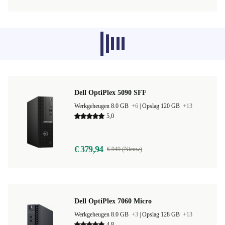
Aanbevolen producten uit andere
categorieën worden momenteel niet
geladen, sorry.
Dell OptiPlex 5090 SFF
Werkgeheugen 8.0 GB
+6
|
Opslag 120 GB
+13
5,0
€ 379,94
€ 949 (Nieuw)
Dell OptiPlex 7060 Micro