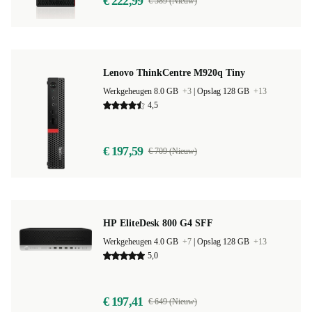
€ 222,99
€ 589 (Nieuw)
Lenovo ThinkCentre M920q Tiny
Werkgeheugen 8.0 GB
+3
|
Opslag 128 GB
+13
4,5
€ 197,59
€ 709 (Nieuw)
HP EliteDesk 800 G4 SFF
Werkgeheugen 4.0 GB
+7
|
Opslag 128 GB
+13
5,0
€ 197,41
€ 649 (Nieuw)