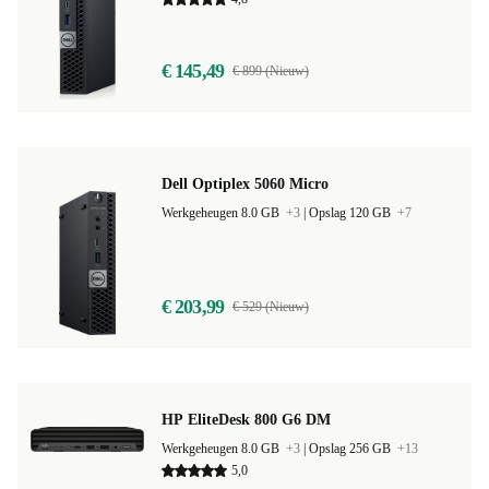
Werkgeheugen 8.0 GB
+3
|
Opslag 128 GB
+13
4,8
€ 145,49
€ 899 (Nieuw)
Dell Optiplex 5060 Micro
Werkgeheugen 8.0 GB
+3
|
Opslag 120 GB
+7
€ 203,99
€ 529 (Nieuw)
HP EliteDesk 800 G6 DM
Werkgeheugen 8.0 GB
+3
|
Opslag 256 GB
+13