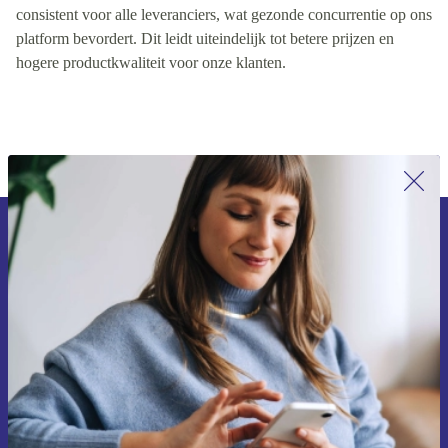
kwaliteitsreputatie van de leverancier. Deze rangschikking is
consistent voor alle leveranciers, wat gezonde concurrentie op ons
platform bevordert. Dit leidt uiteindelijk tot betere prijzen en
hogere productkwaliteit voor onze klanten.
Meld je aan voor onze nieuwsbrief en
ontvang €15 korting!
Mis nooit meer een aanbieding.
Voucher aanvragen
Informatie over het gebruik van persoonsgegevens vind je in ons