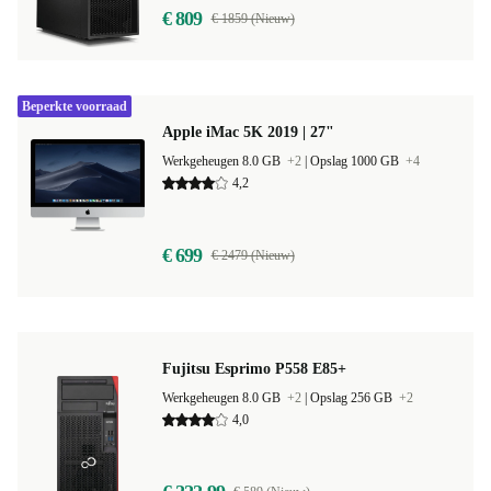
€ 809
€ 1859 (Nieuw)
Beperkte voorraad
Apple iMac 5K 2019 | 27"
Werkgeheugen 8.0 GB
+2
|
Opslag 1000 GB
+4
4,2
€ 699
€ 2479 (Nieuw)
Fujitsu Esprimo P558 E85+
Werkgeheugen 8.0 GB
+2
|
Opslag 256 GB
+2
4,0