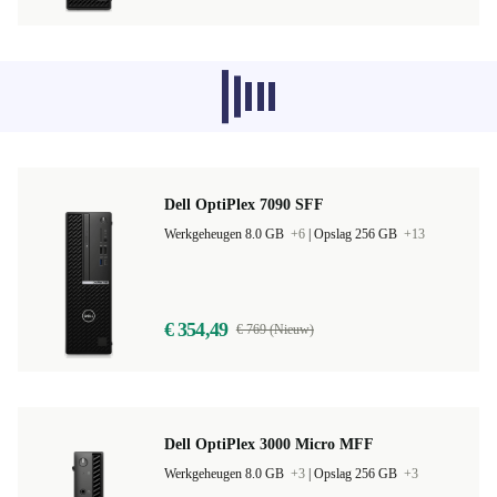
Aanbevolen producten uit andere
categorieën worden momenteel niet
geladen, sorry.
Dell OptiPlex 7090 SFF
Werkgeheugen 8.0 GB
+6
|
Opslag 256 GB
+13
€ 354,49
€ 769 (Nieuw)
Dell OptiPlex 3000 Micro MFF