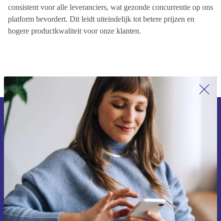
kwaliteitsreputatie van de leverancier. Deze rangschikking is
consistent voor alle leveranciers, wat gezonde concurrentie op ons
platform bevordert. Dit leidt uiteindelijk tot betere prijzen en
hogere productkwaliteit voor onze klanten.
Meld je aan voor onze nieuwsbrief en
ontvang €15 korting!
Mis nooit meer een aanbieding.
Voucher aanvragen
Informatie over het gebruik van persoonsgegevens vind je in ons