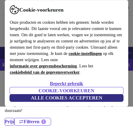
Download de app
Downloaden
Cookie-voorkeuren
Gebruik refurbed snel en eenvoudig
Onze producten en cookies hebben iets gemeen: beide worden
hergebruikt. Dit laatste vooral om je relevantere content te kunnen
tonen. Om dit goed te laten werken, vragen we je toestemming om
je surfgedrag te analyseren en content en advertenties op jou af te
stemmen met first-party en third-party cookies. Uiteraard alleen
Smartphones
Laptops
Tablets
Smartwatches
Accessoires
Koptelef
met jouw toestemming. Je kunt de
cookie-instellingen
op elk
moment wijzigen. Lees onze
📱5% EXTRA korting op alle iPhones – Code: IPHONEDEAL -
AV
informatie over gegevensbescherming
. Lees het
cookiebeleid van de gegevensverwerker
.
Home
Producten
Desktop pc's
Beperkt gebruik
Dell Desktops:
COOKIE-VOORKEUREN
ALLE COOKIES ACCEPTEREN
Gecertificeerd refurbished Dell Desktops onder 1700€ – bespaar tot 40%.
30 dagen retourrecht & 12 maanden garantie. Shop vandaag nog
duurzaam!
Prijs
Filteren