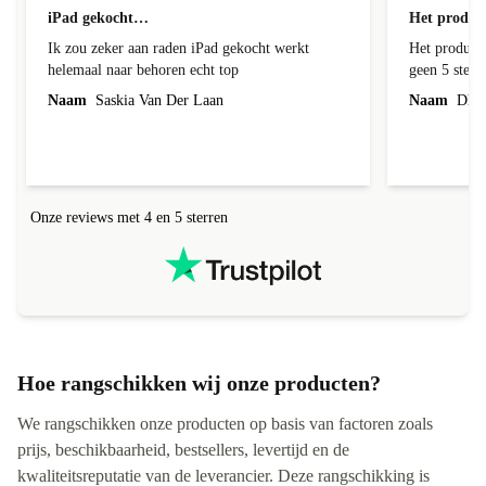
geverifieerd
iPad gekocht…
Het product
Ik zou zeker aan raden iPad gekocht werkt
Het product 
helemaal naar behoren echt top
geen 5 sterren geef is de onduidelijke
communicati
Naam
Saskia Van Der Laan
Naam
Dhr. 
Onze reviews met 4 en 5 sterren
Hoe rangschikken wij onze producten?
We rangschikken onze producten op basis van factoren zoals
prijs, beschikbaarheid, bestsellers, levertijd en de