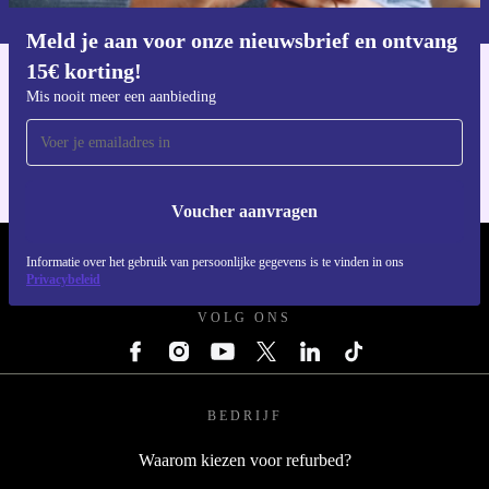
privacybeleid
.
Meld je aan voor onze nieuwsbrief en ontvang
Download de refurbed app
15€ korting!
Voor iOS en Android
Mis nooit meer een aanbieding
Voucher aanvragen
REFURBED NEDERLAND - RETHINK NEW.
Informatie over het gebruik van persoonlijke gegevens is te vinden in ons
Privacybeleid
VOLG ONS
BEDRIJF
Waarom kiezen voor refurbed?