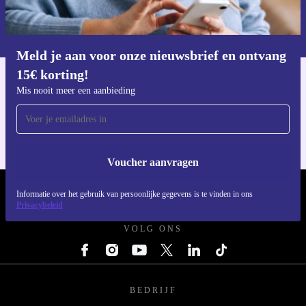
Informatie over het gebruik van persoonsgegevens vind je in ons
privacybeleid
.
Meld je aan voor onze nieuwsbrief en ontvang
15€ korting!
Download de refurbed app
Mis nooit meer een aanbieding
Voor iOS en Android
Voucher aanvragen
Informatie over het gebruik van persoonlijke gegevens is te vinden in ons
REFURBED NEDERLAND - RETHINK NEW.
Privacybeleid
VOLG ONS
BEDRIJF