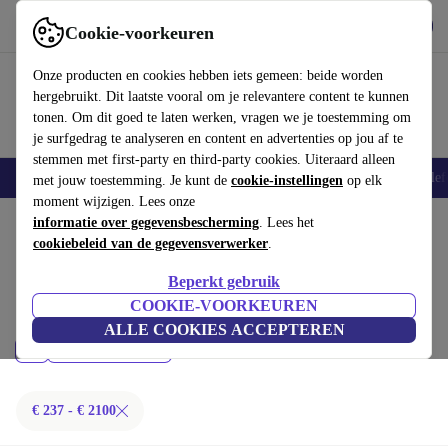
Download de app
Downloaden
Cookie-voorkeuren
Gebruik refurbed snel en eenvoudig
Onze producten en cookies hebben iets gemeen: beide worden
hergebruikt. Dit laatste vooral om je relevantere content te kunnen
tonen. Om dit goed te laten werken, vragen we je toestemming om
je surfgedrag te analyseren en content en advertenties op jou af te
stemmen met first-party en third-party cookies. Uiteraard alleen
Smartphones
Laptops
Tablets
Smartwatches
Accessoires
Koptelef
met jouw toestemming. Je kunt de
cookie-instellingen
op elk
moment wijzigen. Lees onze
Home
informatie over gegevensbescherming
Producten
Desktop pc's
. Lees het
cookiebeleid van de gegevensverwerker
.
Apple Mac:
Beperkt gebruik
Gecertificeerd refurbished Apple Mac onder 2100€ – bespaar tot 40%. 30
COOKIE-VOORKEUREN
dagen retourrecht & 12 maanden garantie. Shop vandaag nog duurzaam!
ALLE COOKIES ACCEPTEREN
Prijs
Filteren
€ 237 - € 2100