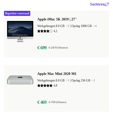
Sorteren
Beperkte voorraad
Apple iMac 5K 2019 | 27"
Werkgeheugen 8.0 GB
+2
|
Opslag 1000 GB
+4
4,2
€ 699
€ 2479 (Nieuw)
Apple Mac Mini 2020 M1
Werkgeheugen 8.0 GB
+1
|
Opslag 256 GB
+1
4,8
€ 469
€ 799 (Nieuw)